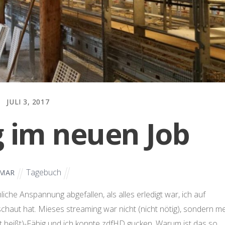
JULI 3, 2017
g im neuen Job
Tagebuch
MAR
liche Anspannung abgefallen, als alles erledigt war, ich auf
haut hat. Mieses streaming war nicht (nicht nötig), sondern m
t heißt)-Fähig und ich konnte zdfHD gucken. Warum ist das so