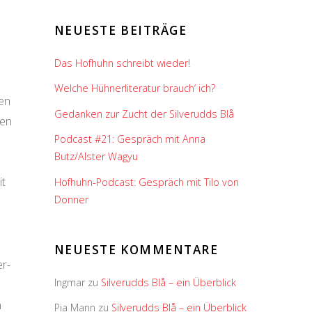
NEUESTE BEITRÄGE
Das Hofhuhn schreibt wieder!
Welche Hühnerliteratur brauch‘ ich?
en
Gedanken zur Zucht der Silverudds Blå
ren
Podcast #21: Gespräch mit Anna
Butz/Alster Wagyu
it
Hofhuhn-Podcast: Gespräch mit Tilo von
Donner
NEUESTE KOMMENTARE
er-
Ingmar
zu
Silverudds Blå – ein Überblick
n
Pia Mann
zu
Silverudds Blå – ein Überblick