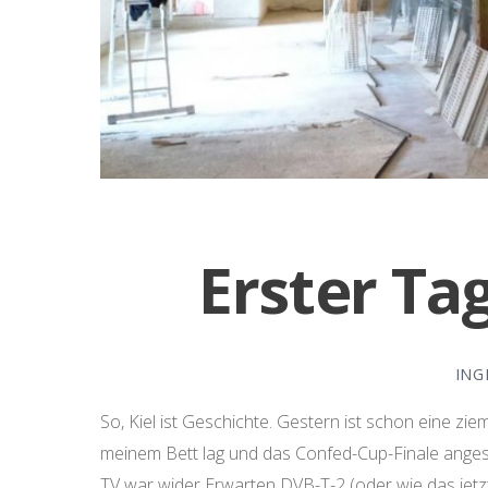
Erster Ta
ING
So, Kiel ist Geschichte. Gestern ist schon eine ziem
meinem Bett lag und das Confed-Cup-Finale angesc
TV war wider Erwarten DVB-T-2 (oder wie das jetz