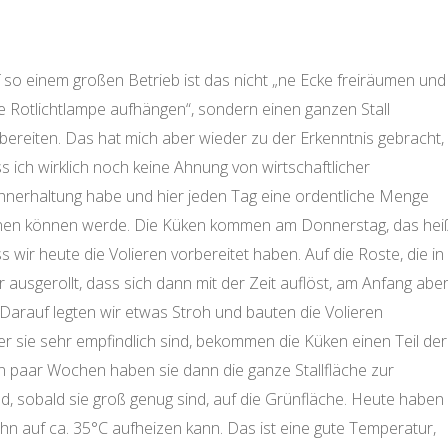
 so einem großen Betrieb ist das nicht „ne Ecke freiräumen und
e Rotlichtlampe aufhängen“, sondern einen ganzen Stall
bereiten. Das hat mich aber wieder zu der Erkenntnis gebracht,
s ich wirklich noch keine Ahnung von wirtschaftlicher
nerhaltung habe und hier jeden Tag eine ordentliche Menge
nen können werde. Die Küken kommen am Donnerstag, das heiß
s wir heute die Volieren vorbereitet haben. Auf die Roste, die in
 ausgerollt, dass sich dann mit der Zeit auflöst, am Anfang abe
. Darauf legten wir etwas Stroh und bauten die Volieren
r sie sehr empfindlich sind, bekommen die Küken einen Teil der
in paar Wochen haben sie dann die ganze Stallfläche zur
d, sobald sie groß genug sind, auf die Grünfläche. Heute haben
ihn auf ca. 35°C aufheizen kann. Das ist eine gute Temperatur,