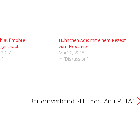
ch auf mobile
Hühnchen Adé: mit einem Rezept
 geschaut
zum Flexitarier
 2017
Mai 30, 2018
n"
In "Diskussion"
Bauernverband SH – der „Anti-PETA“