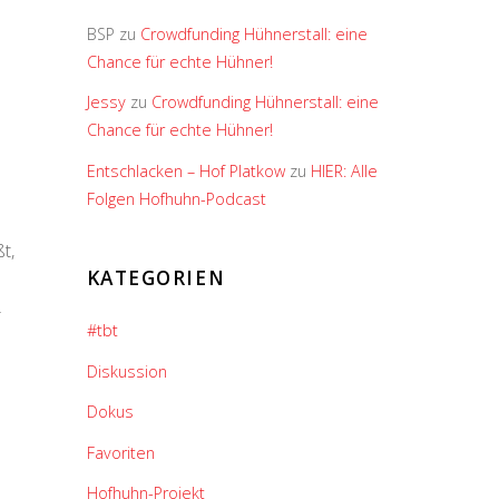
BSP
zu
Crowdfunding Hühnerstall: eine
Chance für echte Hühner!
Jessy
zu
Crowdfunding Hühnerstall: eine
Chance für echte Hühner!
Entschlacken – Hof Platkow
zu
HIER: Alle
Folgen Hofhuhn-Podcast
t,
KATEGORIEN
r
#tbt
Diskussion
Dokus
Favoriten
Hofhuhn-Projekt