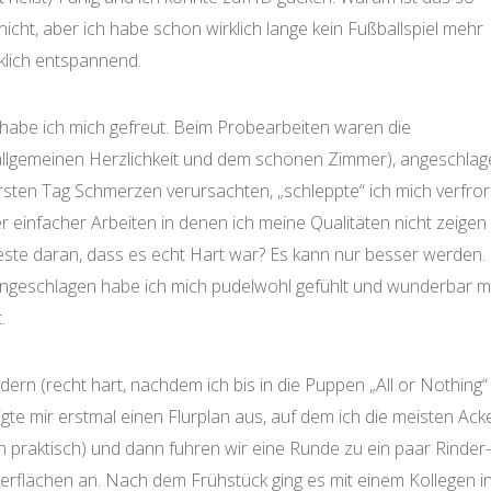
 nicht, aber ich habe schon wirklich lange kein Fußballspiel mehr
rklich entspannend.
 habe ich mich gefreut. Beim Probearbeiten waren die
allgemeinen Herzlichkeit und dem schönen Zimmer), angeschlag
rsten Tag Schmerzen verursachten, „schleppte“ ich mich verfro
r einfacher Arbeiten in denen ich meine Qualitäten nicht zeigen
Beste daran, dass es echt Hart war? Es kann nur besser werden.
angeschlagen habe ich mich pudelwohl gefühlt und wunderbar m
.
ern (recht hart, nachdem ich bis in die Puppen „All or Nothing“
e mir erstmal einen Flurplan aus, auf dem ich die meisten Ack
 praktisch) und dann fuhren wir eine Runde zu ein paar Rinder-
rflächen an. Nach dem Frühstück ging es mit einem Kollegen i