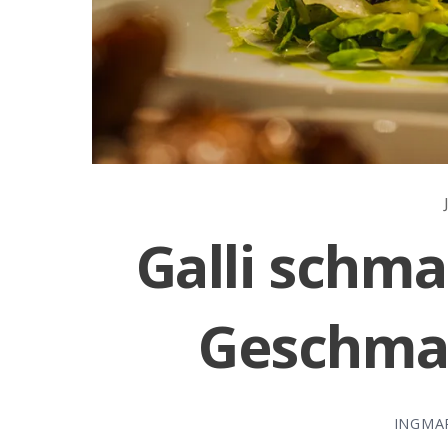
Galli schma
Geschma
INGMA