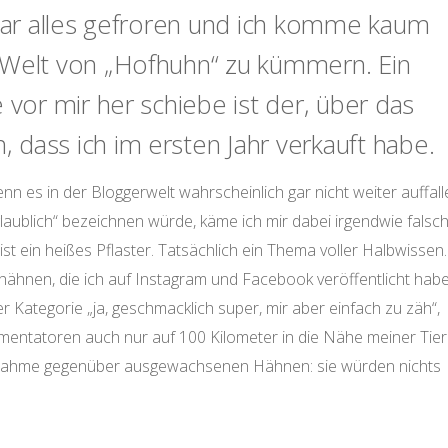
 war alles gefroren und ich komme kaum
 Welt von „Hofhuhn“ zu kümmern. Ein
 vor mir her schiebe ist der, über das
dass ich im ersten Jahr verkauft habe.
enn es in der Bloggerwelt wahrscheinlich gar nicht weiter auffal
nglaublich“ bezeichnen würde, käme ich mir dabei irgendwie falsc
t ein heißes Pflaster. Tatsächlich ein Thema voller Halbwissen.
hähnen, die ich auf Instagram und Facebook veröffentlicht habe
ategorie „ja, geschmacklich super, mir aber einfach zu zäh“,
mentatoren auch nur auf 100 Kilometer in die Nähe meiner Tie
nnahme gegenüber ausgewachsenen Hähnen: sie würden nichts