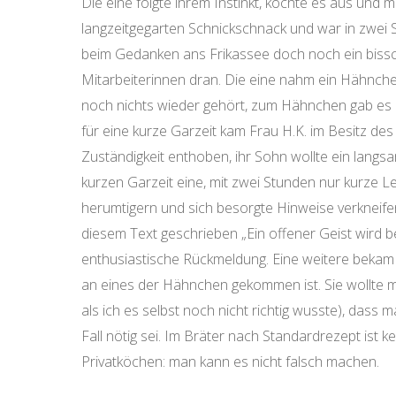
Die eine folgte ihrem Instinkt, kochte es aus und m
langzeitgegarten Schnickschnack und war in zwei 
beim Gedanken ans Frikassee doch noch ein bissc
Mitarbeiterinnen dran. Die eine nahm ein Hähnchen
noch nichts wieder gehört, zum Hähnchen gab es 
für eine kurze Garzeit kam Frau H.K. im Besitz d
Zuständigkeit enthoben, ihr Sohn wollte ein lang
kurzen Garzeit eine, mit zwei Stunden nur kurze 
herumtigern und sich besorgte Hinweise verkneife
diesem Text geschrieben „Ein offener Geist wird
enthusiastische Rückmeldung. Eine weitere bekam 
an eines der Hähnchen gekommen ist. Sie wollte 
als ich es selbst noch nicht richtig wusste), dass
Fall nötig sei. Im Bräter nach Standardrezept ist
Privatköchen: man kann es nicht falsch machen.