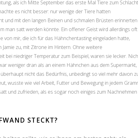
tung, als ich Mitte September das erste Mal Tiere zum Schlach
achte es nicht besser: nur wenige der Tiere hatten
ht und mit den langen Beinen und schmalen Brüsten erinnerten
 man satt werden könnte. Ein offener Geist wird allerdings oft
 von mir, die ich für das Hähnchentasting eingeladen hatte,
 Jamie zu, mit Zitrone im Hintern. Ohne weitere
 bei niedriger Temperatur zum Beispiel, waren sie lecker. Nich
 es war weniger dran als an einem Hähnchen aus dem Supermarkt,
e überhaupt nicht das Bedürfnis, unbedingt so viel mehr davon z
reut, wusste wie viel Arbeit, Futter und Bewegung in jedem Gra
satt und zufrieden, als es sogar noch einiges zum Nachnehmen
FWAND STECKT?