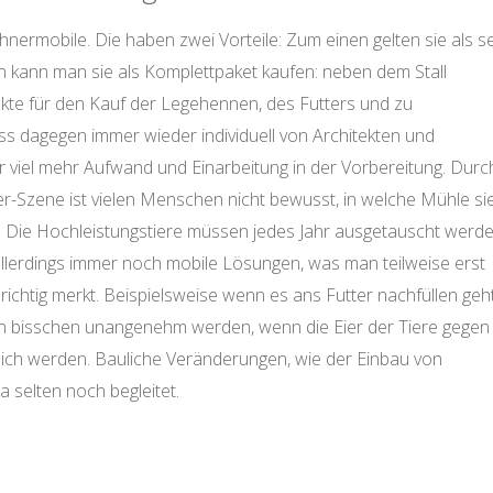
hnermobile. Die haben zwei Vorteile: Zum einen gelten sie als s
kann man sie als Komplettpaket kaufen: neben dem Stall
e für den Kauf der Legehennen, des Futters und zu
ss dagegen immer wieder individuell von Architekten und
r viel mehr Aufwand und Einarbeitung in der Vorbereitung. Durc
iber-Szene ist vielen Menschen nicht bewusst, in welche Mühle si
 Die Hochleistungstiere müssen jedes Jahr ausgetauscht werde
allerdings immer noch mobile Lösungen, was man teilweise erst
 richtig merkt. Beispielsweise wenn es ans Futter nachfüllen geht
tern bisschen unangenehm werden, wenn die Eier der Tiere gegen
lich werden. Bauliche Veränderungen, wie der Einbau von
 selten noch begleitet.