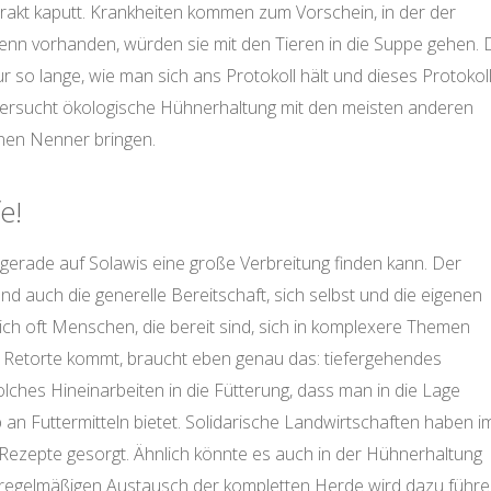
trakt kaputt. Krankheiten kommen zum Vorschein, in der der
nn vorhanden, würden sie mit den Tieren in die Suppe gehen. 
r so lange, wie man sich ans Protokoll hält und dieses Protokol
versucht ökologische Hühnerhaltung mit den meisten anderen
inen Nenner bringen.
e!
erade auf Solawis eine große Verbreitung finden kann. Der
d auch die generelle Bereitschaft, sich selbst und die eigenen
ch oft Menschen, die bereit sind, sich in komplexere Themen
er Retorte kommt, braucht eben genau das: tiefergehendes
olches Hineinarbeiten in die Fütterung, dass man in die Lage
b an Futtermitteln bietet. Solidarische Landwirtschaften haben i
Rezepte gesorgt. Ähnlich könnte es auch in der Hühnerhaltung
n regelmäßigen Austausch der kompletten Herde wird dazu führe