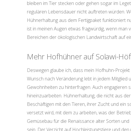
bleiben im Tier stecken oder gehen sogar im Lege
regulären Lebensdauer nicht auftreten würden. We
Hühnerhaltung aus dem Fertigpaket funktioniert nu
ist in meinen Augen etwas fragwürdig, wenn man 
Bereichen der ökologischen Landwirtschaft auf e
Mehr Hofhühner auf Solawi-Höf
Deswegen glaube ich, dass mein Hofhuhn-Projekt g
Wunsch nach Veränderung lebt in jedem Mitglied un
Gewohnheiten zu hinterfragen. Auch engagieren si
hineinzuarbeiten. Hühnerhaltung, die nicht aus d
Beschäftigen mit den Tieren, ihrer Zucht und ein s
versetzt wird, mit dem zu arbeiten, was der Betrie
Gemüsebau für die Renaissance alter Sorten und 
sein. Der Verzicht auf Hochleistungstiere und de