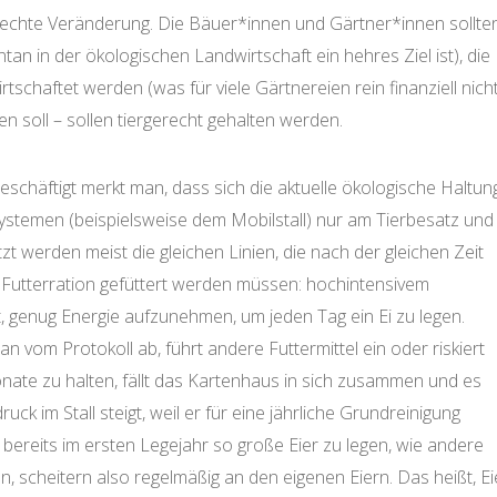
ne echte Veränderung. Die Bäuer*innen und Gärtner*innen sollte
n in der ökologischen Landwirtschaft ein hehres Ziel ist), die
haftet werden (was für viele Gärtnereien rein finanziell nich
en soll – sollen tiergerecht gehalten werden.
schäftigt merkt man, dass sich die aktuelle ökologische Haltun
Systemen (beispielsweise dem Mobilstall) nur am Tierbesatz und
t werden meist die gleichen Linien, die nach der gleichen Zeit
n Futterration gefüttert werden müssen: hochintensivem
t, genug Energie aufzunehmen, um jeden Tag ein Ei zu legen.
n vom Protokoll ab, führt andere Futtermittel ein oder riskiert
nate zu halten, fällt das Kartenhaus in sich zusammen und es
k im Stall steigt, weil er für eine jährliche Grundreinigung
t, bereits im ersten Legejahr so große Eier zu legen, wie andere
, scheitern also regelmäßig an den eigenen Eiern. Das heißt, Ei