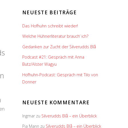
NEUESTE BEITRÄGE
Das Hofhuhn schreibt wieder!
Welche Hühnerliteratur brauch‘ ich?
Gedanken zur Zucht der Silverudds Blå
ds
Podcast #21: Gespräch mit Anna
Butz/Alster Wagyu
en
Hofhuhn-Podcast: Gespräch mit Tilo von
Donner
d
NEUESTE KOMMENTARE
hen
Ingmar
zu
Silverudds Blå – ein Überblick
Pia Mann
zu
Silverudds Blå – ein Überblick