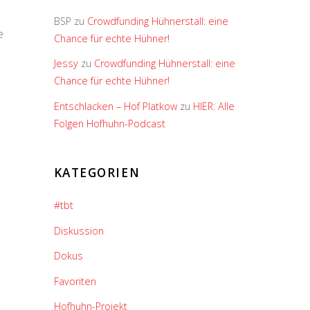
BSP
zu
Crowdfunding Hühnerstall: eine
e
Chance für echte Hühner!
Jessy
zu
Crowdfunding Hühnerstall: eine
Chance für echte Hühner!
Entschlacken – Hof Platkow
zu
HIER: Alle
Folgen Hofhuhn-Podcast
KATEGORIEN
#tbt
Diskussion
Dokus
Favoriten
Hofhuhn-Projekt