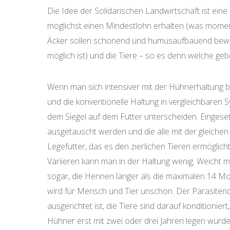
Die Idee der Solidarischen Landwirtschaft ist ei
möglichst einen Mindestlohn erhalten (was momenta
Äcker sollen schonend und humusaufbauend bewirtsc
möglich ist) und die Tiere – so es denn welche geb
Wenn man sich intensiver mit der Hühnerhaltung be
und die konventionelle Haltung in vergleichbaren 
dem Siegel auf dem Futter unterscheiden. Eingesetz
ausgetauscht werden und die alle mit der gleiche
Legefutter, das es den zierlichen Tieren ermöglich
Variieren kann man in der Haltung wenig. Weicht ma
sogar, die Hennen länger als die maximalen 14 Mo
wird für Mensch und Tier unschön. Der Parasitendruc
ausgerichtet ist, die Tiere sind darauf konditionier
Hühner erst mit zwei oder drei Jahren legen würden