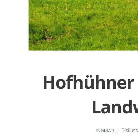
Hofhühner f
Landw
Diskuss
INGMAR