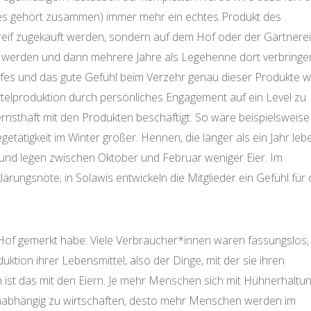
ides gehört zusammen) immer mehr ein echtes Produkt des
reif zugekauft werden, sondern auf dem Hof oder der Gärtnerei
n werden und dann mehrere Jahre als Legehenne dort verbringe
ofes und das gute Gefühl beim Verzehr genau dieser Produkte w
ttelproduktion durch persönliches Engagement auf ein Level zu
rnsthaft mit den Produkten beschäftigt. So wäre beispielsweise
etätigkeit im Winter größer. Hennen, die länger als ein Jahr leb
und legen zwischen Oktober und Februar weniger Eier. Im
rungsnöte; in Solawis entwickeln die Mitglieder ein Gefühl für 
Hof gemerkt habe: Viele Verbraucher*innen waren fassungslos,
uktion ihrer Lebensmittel, also der Dinge, mit der sie ihren
 ist das mit den Eiern. Je mehr Menschen sich mit Hühnerhaltu
unabhängig zu wirtschaften, desto mehr Menschen werden im