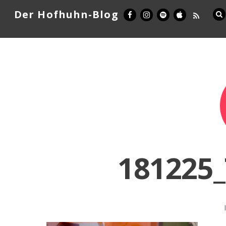
Der Hofhuhn-Blog
181225_